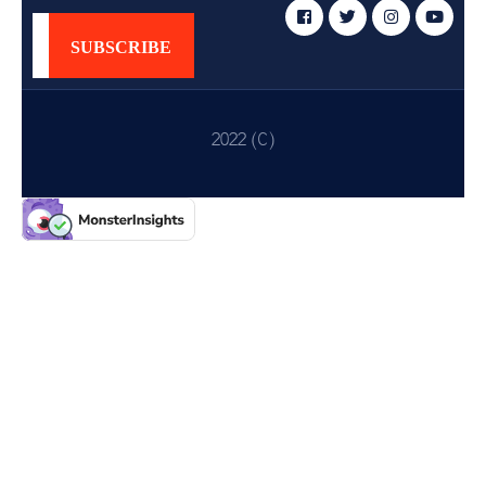
ᲡᲔᲠᲕᲘᲡᲔᲑᲘ
ᲡᲐᲯᲐᲠᲝ
ᲘᲜᲤᲝᲠᲛᲐᲪᲘᲐ
2022 (C)