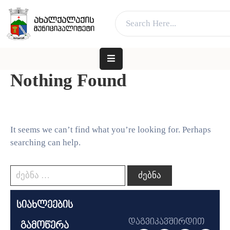
ვებ გვერდი მუშაობს სატესტო რეჟიმში
კარგი!
ᲛᲗᲐᲕᲐᲠᲘ
ᲛᲣᲜᲘᲪᲘᲞᲐᲚᲘᲢᲔᲢᲘᲡ
Nothing Found
ᲨᲔᲡᲐᲮᲔᲑ
ᲐᲓᲒᲘᲚᲝᲑᲠᲘᲕᲘ
ᲮᲔᲚᲘᲡᲣᲤᲚᲔᲑᲐ
It seems we can’t find what you’re looking for. Perhaps
searching can help.
ᲛᲔᲠᲘᲐ
ᲓᲐ
ᲛᲔᲠᲘ
ᲛᲝᲥᲐᲚᲐᲥᲔᲡ
სიახლეების
ᲑᲘᲖᲜᲔᲡᲡ
დაგვიკავშირდით
გამოწერა