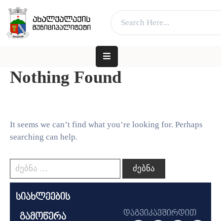
ვებ გვერდი მუშაობს სატესტო რეჟიმში
კარგი!
ᲛᲗᲐᲕᲐᲠᲘ
ᲛᲣᲜᲘᲪᲘᲞᲐᲚᲘᲢᲔᲢᲘᲡ
Nothing Found
ᲨᲔᲡᲐᲮᲔᲑ
ᲐᲓᲒᲘᲚᲝᲑᲠᲘᲕᲘ
ᲮᲔᲚᲘᲡᲣᲤᲚᲔᲑᲐ
It seems we can’t find what you’re looking for. Perhaps
searching can help.
ᲛᲔᲠᲘᲐ
ᲓᲐ
ᲛᲔᲠᲘ
ᲛᲝᲥᲐᲚᲐᲥᲔᲡ
სიახლეების
ᲑᲘᲖᲜᲔᲡᲡ
დაგვიკავშირდით
გამოწერა