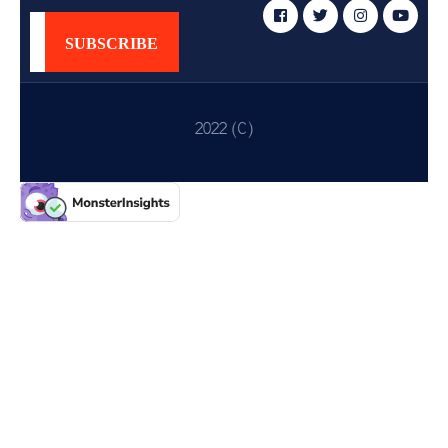
ᲡᲔᲠᲕᲘᲡᲔᲑᲘ
ᲡᲐᲯᲐᲠᲝ
ᲘᲜᲤᲝᲠᲛᲐᲪᲘᲐ
2022 (C)