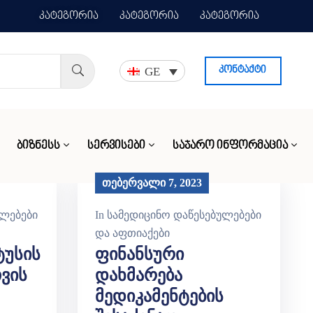
კატეგორია
კატეგორია
კატეგორია
GE
კონტაქტი
ᲑᲘᲖᲜᲔᲡᲡ
ᲡᲔᲠᲕᲘᲡᲔᲑᲘ
ᲡᲐᲯᲐᲠᲝ ᲘᲜᲤᲝᲠᲛᲐᲪᲘᲐ
თებერვალი 7, 2023
ულებები
In
სამედიცინო დაწესებულებები
და აფთიაქები
ტუსის
Ფინანსური
ვის
Დახმარება
Მედიკამენტების