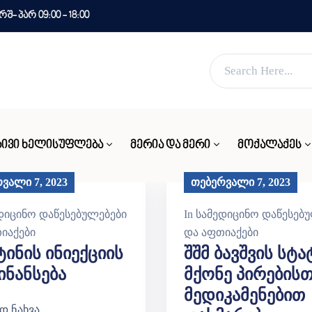
- პარ 09:00 - 18:00
ვებ გვერდი მუშაობს სატესტო რეჟიმში
კარგი!
ᲘᲕᲘ ᲮᲔᲚᲘᲡᲣᲤᲚᲔᲑᲐ
ᲛᲔᲠᲘᲐ ᲓᲐ ᲛᲔᲠᲘ
ᲛᲝᲥᲐᲚᲐᲥᲔᲡ
ვალი 7, 2023
თებერვალი 7, 2023
დიცინო დაწესებულებები
In
სამედიცინო დაწესებ
იაქები
და აფთიაქები
ტინის Ინიექციის
Შშმ Ბავშვის Სტა
ნანსება
Მქონე Პირებისთ
Მედიკამენებით
დ ნახვა