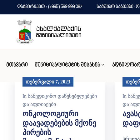
დაგვირეკეთ : (+995) 599 999 087
სამუშაო საათები: ორშ
ᲛᲗᲐᲕᲐᲠᲘ
ᲛᲣᲜᲘᲪᲘᲞᲐᲚᲘᲢᲔᲢᲘᲡ ᲨᲔᲡᲐᲮᲔᲑ
ᲐᲓᲒᲘᲚᲝᲑᲠ
თებერვალი 7, 2023
თებერ
In
სამედიცინო დაწესებულებები
In
სამე
და აფთიაქები
და აფთ
Ონკოლოგიური
Ავას
Დაავადებების Მქონე
Დაფი
Პირების
სრულა