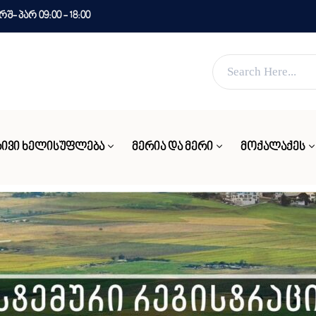
- პარ 09:00 - 18:00
ვებ გვერდი მუშაობს სატესტო რეჟიმში
კარგი!
ᲘᲕᲘ ᲮᲔᲚᲘᲡᲣᲤᲚᲔᲑᲐ
ᲛᲔᲠᲘᲐ ᲓᲐ ᲛᲔᲠᲘ
ᲛᲝᲥᲐᲚᲐᲥᲔᲡ