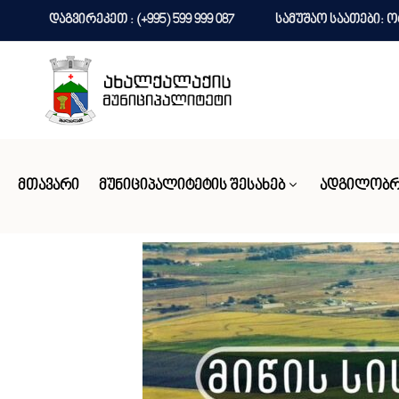
დაგვირეკეთ : (+995) 599 999 087
სამუშაო საათები: ორშ
ᲛᲗᲐᲕᲐᲠᲘ
ᲛᲣᲜᲘᲪᲘᲞᲐᲚᲘᲢᲔᲢᲘᲡ ᲨᲔᲡᲐᲮᲔᲑ
ᲐᲓᲒᲘᲚᲝᲑᲠ