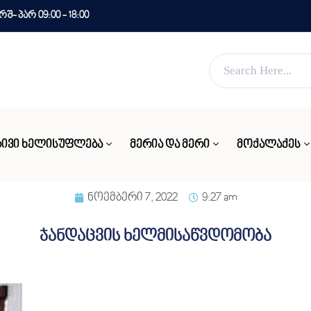
- პარ 09:00 - 18:00
ვებ გვერდი მუშაობს სატესტო რეჟიმში
კარგი!
ᲘᲕᲘ ᲮᲔᲚᲘᲡᲣᲤᲚᲔᲑᲐ
ᲛᲔᲠᲘᲐ ᲓᲐ ᲛᲔᲠᲘ
ᲛᲝᲥᲐᲚᲐᲥᲔᲡ
ნოემბერი 7, 2022
9:27 am
ჯანდაცვის ხელმისაწვდომობა