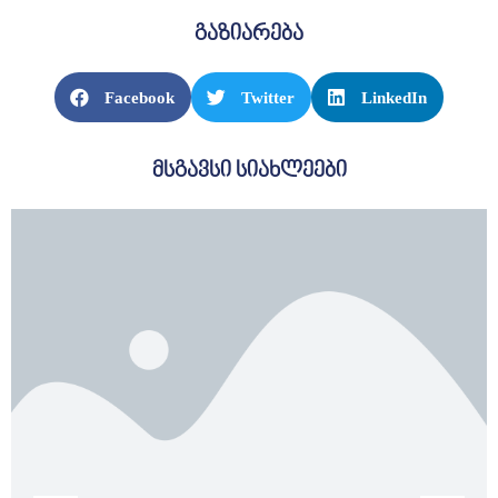
ᲡᲔᲠᲕᲘᲡᲔᲑᲘ
გაზიარება
ᲡᲐᲯᲐᲠᲝ
Facebook
Twitter
LinkedIn
ᲘᲜᲤᲝᲠᲛᲐᲪᲘᲐ
მსგავსი სიახლეები