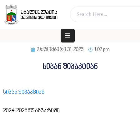
ვებ გვერდი მუშაობს სატესტო რეჟიმში
კარგი!
ᲛᲗᲐᲕᲐᲠᲘ
ᲛᲣᲜᲘᲪᲘᲞᲐᲚᲘᲢᲔᲢᲘᲡ
ოქტომბერი 31, 2025
1:07 pm
ᲨᲔᲡᲐᲮᲔᲑ
ᲐᲓᲒᲘᲚᲝᲑᲠᲘᲕᲘ
სიპან შიპაკციან
ᲮᲔᲚᲘᲡᲣᲤᲚᲔᲑᲐ
ᲛᲔᲠᲘᲐ
სიპან შიპაკციან
ᲓᲐ
ᲛᲔᲠᲘ
2024-2025წწ ანგარიში
ᲛᲝᲥᲐᲚᲐᲥᲔᲡ
ᲑᲘᲖᲜᲔᲡᲡ