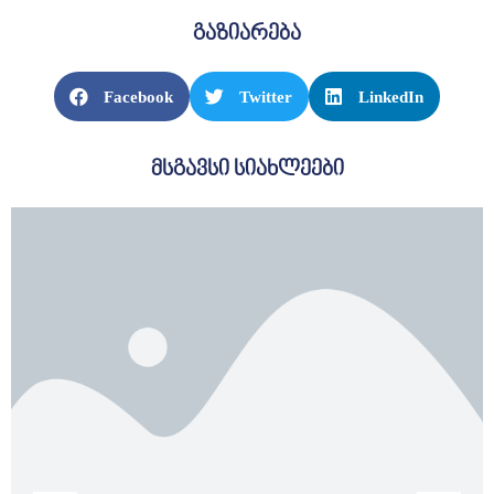
ᲡᲔᲠᲕᲘᲡᲔᲑᲘ
გაზიარება
ᲡᲐᲯᲐᲠᲝ
Facebook
Twitter
LinkedIn
ᲘᲜᲤᲝᲠᲛᲐᲪᲘᲐ
მსგავსი სიახლეები