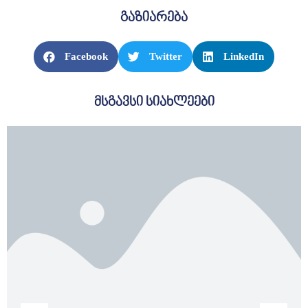
გაზიარება
ᲡᲔᲠᲕᲘᲡᲔᲑᲘ
ᲡᲐᲯᲐᲠᲝ
Facebook
Twitter
LinkedIn
ᲘᲜᲤᲝᲠᲛᲐᲪᲘᲐ
მსგავსი სიახლეები